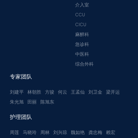
介入室
CCU
CICU
麻醉科
急诊科
中医科
综合外科
专家团队
刘建平
林朝胜
方骏
何云
王孟仙
刘卫金
梁开运
朱光旭
田丽
陈旭东
护理团队
周莲
马晓玲
周林
刘兴琼
魏如艳
龚忠梅
赖宏