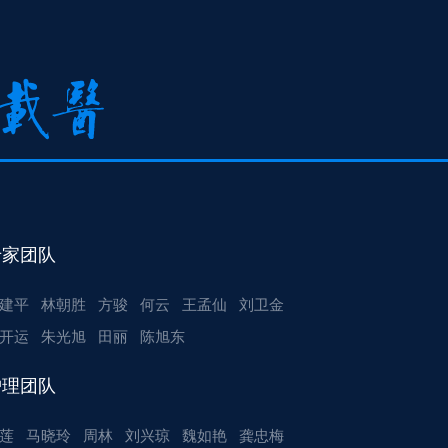
专家团队
建平
林朝胜
方骏
何云
王孟仙
刘卫金
开运
朱光旭
田丽
陈旭东
护理团队
莲
马晓玲
周林
刘兴琼
魏如艳
龚忠梅