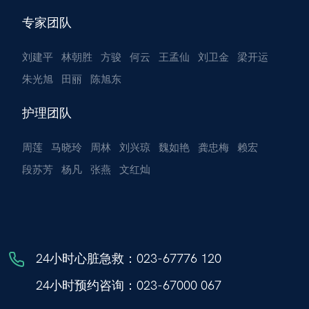
专家团队
刘建平
林朝胜
方骏
何云
王孟仙
刘卫金
梁开运
朱光旭
田丽
陈旭东
护理团队
周莲
马晓玲
周林
刘兴琼
魏如艳
龚忠梅
赖宏
段苏芳
杨凡
张燕
文红灿
24小时心脏急救：
023-67776 120
24小时预约咨询：
023-67000 067