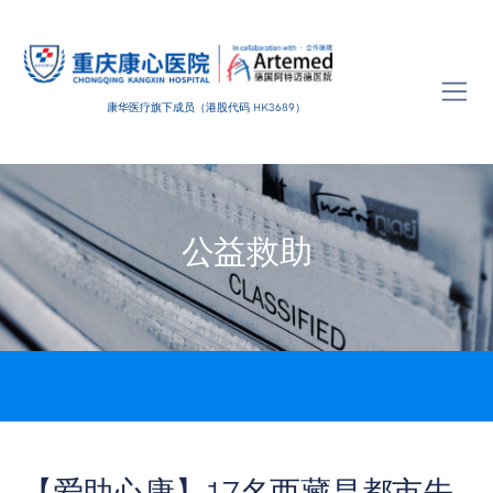
康华医疗旗下成员（港股代码 HK3689）
公益救助
【爱助心康】17名西藏昌都市先